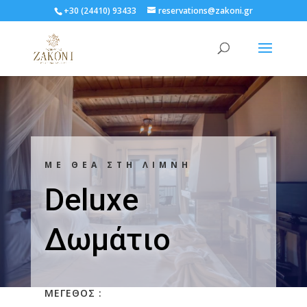
+30 (24410) 93433
reservations@zakoni.gr
ΜΕ ΘΕΑ ΣΤΗ ΛΙΜΝΗ
Deluxe
Δωμάτιο
ΜEΓΕΘΟΣ :